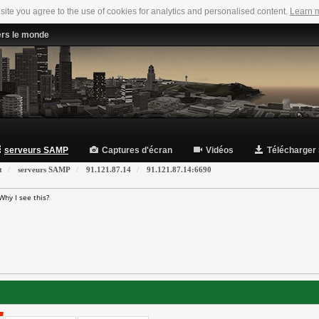
 site you agree to the use of cookies for analytics and personalised content.
Learn 
ers le monde
serveurs SAMP
Captures d'écran
Vidéos
Télécharger
t
serveurs SAMP
91.121.87.14
91.121.87.14:6690
Why I see this?