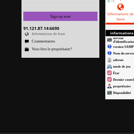
0
/ 0
Informations de
Sign up now
base
91.121.87.14:6690
informations 
Informations de base
serveur
Commentaires
d'identificatio
version SAMP
Vous êtes le propriétaire?
Nom du serve
adresse
mode de jeu
État
Dernier contrô
propriétaire
Disponibilité