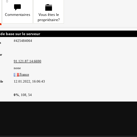
0
Commentaires
Vous êtes le
propriétaire?
de base sur le serveur
#425484064
n
ur
91.121.87.14:6690
none
France
le
12.01.2022, 16:06:43
0%
, 108, 54