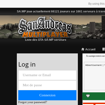
By using this
SA:MP joue actuellement 66121 joueurs sur 1661 serveurs à trav
Liste des GTA SA:MP serveurs
Accueil
fr.sampcenter.ne
Log in
Advertisement |
Forgot your password?