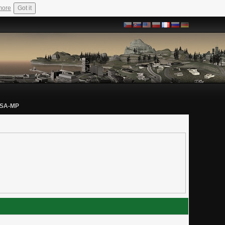
more
Got it
 SA-MP