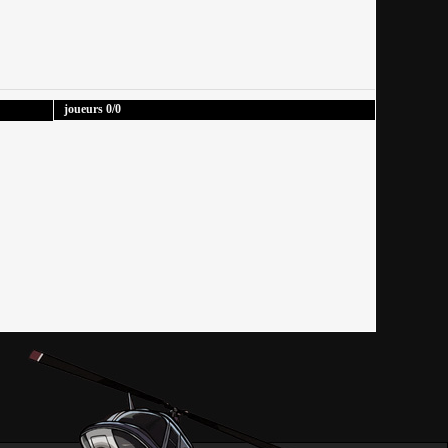
joueurs
0
/0