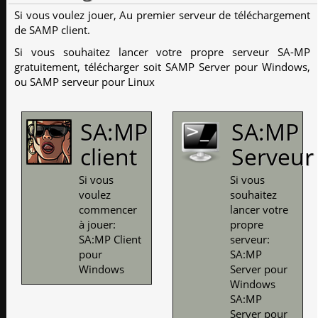
Si vous voulez jouer, Au premier serveur de
téléchargement
de SAMP client
.
Si vous souhaitez lancer votre propre serveur SA-MP
gratuitement, télécharger soit
SAMP Server pour Windows
,
ou
SAMP serveur pour Linux
SA:MP
SA:MP
client
Serveur
Si vous
Si vous
voulez
souhaitez
commencer
lancer votre
à jouer:
propre
SA:MP Client
serveur:
pour
SA:MP
Windows
Server pour
Windows
SA:MP
Server pour