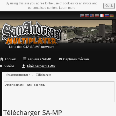
By using this site you agree to the use of cookies for analytics and
Got it
personalised content.
Learn more
Liste des GTA SA:MP serveurs
Accueil
serveurs SAMP
Captures d'écran
Vidéos
Télécharger SA-MP
fr.sampcenter.net
»
Télécharger
Advertisement |
Why I see this?
Télécharger SA-MP