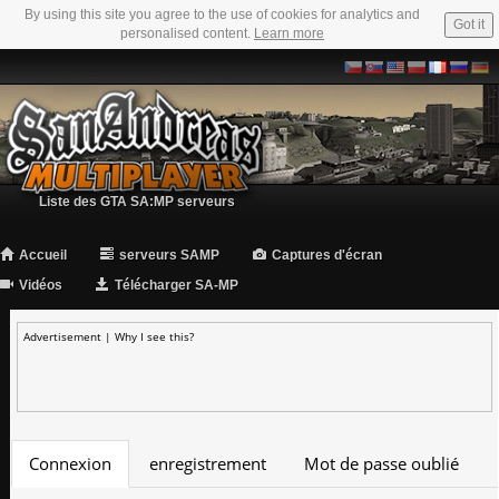
By using this site you agree to the use of cookies for analytics and
Got it
personalised content.
Learn more
Liste des GTA SA:MP serveurs
Accueil
serveurs SAMP
Captures d'écran
Vidéos
Télécharger SA-MP
Advertisement |
Why I see this?
Connexion
enregistrement
Mot de passe oublié