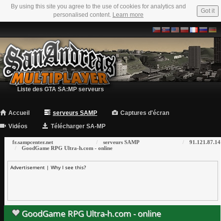
By using this site you agree to the use of cookies for analytics and
Got it
personalised content.
Learn more
Liste des GTA SA:MP serveurs
Accueil
serveurs SAMP
Captures d'écran
Vidéos
Télécharger SA-MP
fr.sampcenter.net
serveurs SAMP
91.121.87.14
GoodGame RPG Ultra-h.com - online
Advertisement |
Why I see this?
GoodGame RPG Ultra-h.com - online