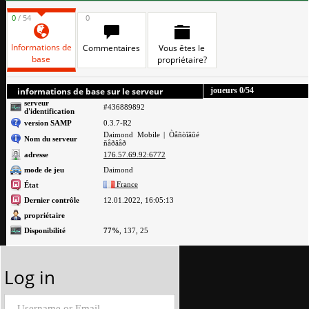
0
/ 54
0
Informations de
Commentaires
Vous êtes le
base
propriétaire?
informations de base sur le serveur
joueurs
0
/54
serveur
#436889892
d'identification
version SAMP
0.3.7-R2
Daimond Mobile | Òåñòîâûé
Nom du serveur
ñåðâåð
adresse
176.57.69.92:6772
mode de jeu
Daimond
France
État
Dernier contrôle
12.01.2022, 16:05:13
propriétaire
Disponibilité
77%
, 137, 25
Log in