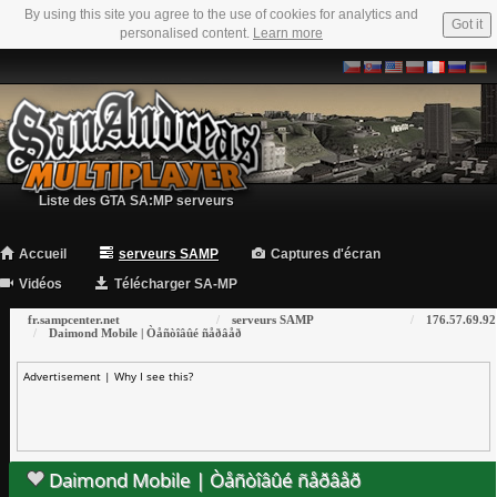
By using this site you agree to the use of cookies for analytics and
Got it
personalised content.
Learn more
Liste des GTA SA:MP serveurs
Accueil
serveurs SAMP
Captures d'écran
Vidéos
Télécharger SA-MP
fr.sampcenter.net
serveurs SAMP
176.57.69.92
Daimond Mobile | Òåñòîâûé ñåðâåð
Advertisement |
Why I see this?
Daimond Mobile | Òåñòîâûé ñåðâåð