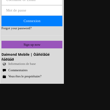
Forgot your password?
Sign up now
Daimond Mobile | Òåñòîâûé
ñåðâåð
Informations de base
Commentaires
Vous êtes le propriétaire?