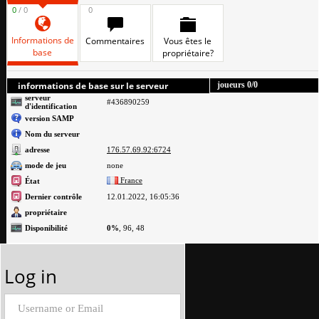
0
/ 0
0
Informations de
Commentaires
Vous êtes le
base
propriétaire?
informations de base sur le serveur
joueurs
0
/0
serveur
#436890259
d'identification
version SAMP
Nom du serveur
adresse
176.57.69.92:6724
mode de jeu
none
France
État
Dernier contrôle
12.01.2022, 16:05:36
propriétaire
Disponibilité
0%
, 96, 48
Log in