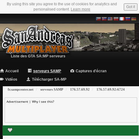
By using this site you agree to the use of cookies for analytics and
Got it
personalised content.
Learn more
Liste des GTA SA:MP serveurs
Accueil
serveurs SAMP
Captures d'écran
Vidéos
Télécharger SA-MP
fr.sampcenter.net
serveurs SAMP
176.57.69.92
176.57.69.92:6724
Advertisement |
Why I see this?