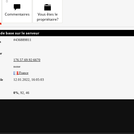
0
Commentaires
Vous êtes le
propriétaire?
de base sur le serveur
#436889811
n
ur
176.57.69.92:6670
none
France
le
12.01.2022, 16:05:03
0%
, 92, 46