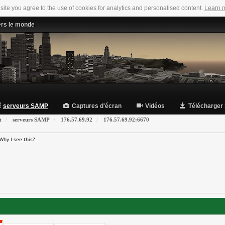
 site you agree to the use of cookies for analytics and personalised content.
Learn 
ers le monde
serveurs SAMP
Captures d'écran
Vidéos
Télécharger
t
serveurs SAMP
176.57.69.92
176.57.69.92:6670
Why I see this?