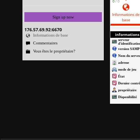
0
/ 0
Informations de
Sign up now
base
176.57.69.92:6670
informations 
Informations de base
serveur
Commentaires
d'identificatio
version SAMP
Vous êtes le propriétaire?
Nom du serve
adresse
mode de jeu
État
Dernier contrô
propriétaire
Disponibilité