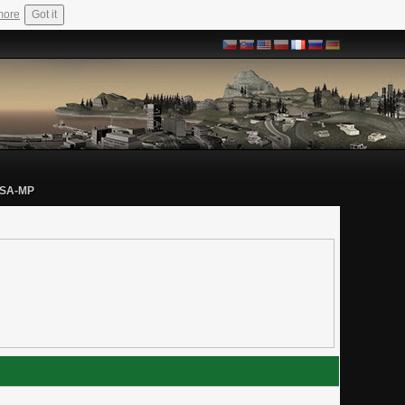
more
Got it
 SA-MP