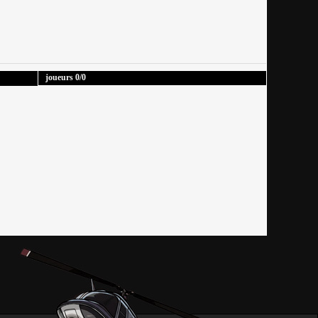
joueurs
0
/0