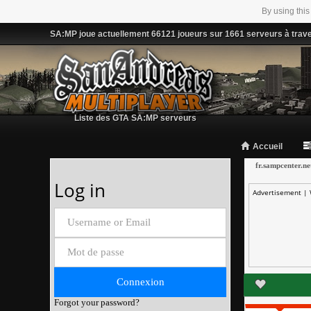
By using this
SA:MP joue actuellement 66121 joueurs sur 1661 serveurs à trav
Liste des GTA SA:MP serveurs
Accueil
fr.sampcenter.ne
Log in
Advertisement |
Forgot your password?