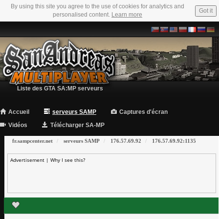
By using this site you agree to the use of cookies for analytics and
Got it
personalised content.
Learn more
Liste des GTA SA:MP serveurs
Accueil
serveurs SAMP
Captures d'écran
Vidéos
Télécharger SA-MP
fr.sampcenter.net
serveurs SAMP
176.57.69.92
176.57.69.92:1135
Advertisement |
Why I see this?