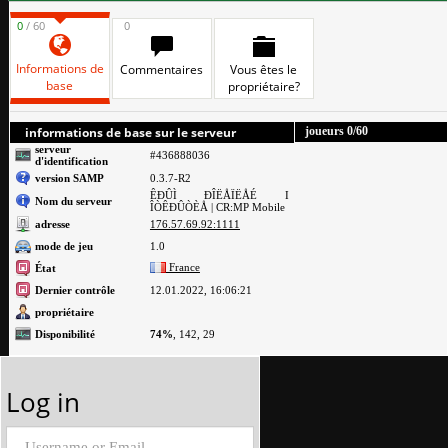
0
/ 60
0
Informations de
Commentaires
Vous êtes le
base
propriétaire?
informations de base sur le serveur
joueurs
0
/60
serveur
#436888036
d'identification
version SAMP
0.3.7-R2
ÊÐÛÌ ÐÎËÅÏËÅÉ I
Nom du serveur
ÎÒÊÐÛÒÈÅ | CR:MP Mobile
adresse
176.57.69.92:1111
mode de jeu
1.0
France
État
Dernier contrôle
12.01.2022, 16:06:21
propriétaire
Disponibilité
74%
, 142, 29
Log in