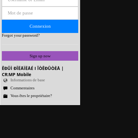
Forgot your password?
Sign up now
ÊÐÛÌ ÐÎËÅÏËÅÉ I ÎÒÊÐÛÒÈÅ |
CR:MP Mobile
Informations de base
Commentaires
Vous êtes le propriétaire?