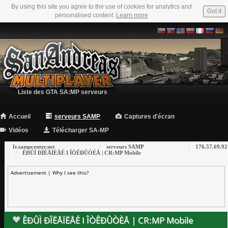
By using this site you agree to the use of cookies for analytics and
Got it
personalised content.
Learn more
Liste des GTA SA:MP serveurs
Accueil
serveurs SAMP
Captures d'écran
Vidéos
Télécharger SA-MP
fr.sampcenter.net
serveurs SAMP
176.57.69.92
ÊÐÛÌ ÐÎËÅÏËÅÉ I ÎÒÊÐÛÒÈÅ | CR:MP Mobile
Advertisement |
Why I see this?
ÊÐÛÌ ÐÎËÅÏËÅÉ I ÎÒÊÐÛÒÈÅ | CR:MP Mobile