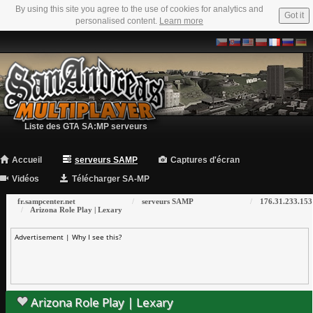
By using this site you agree to the use of cookies for analytics and
Got it
personalised content.
Learn more
Liste des GTA SA:MP serveurs
Accueil
serveurs SAMP
Captures d'écran
Vidéos
Télécharger SA-MP
fr.sampcenter.net
serveurs SAMP
176.31.233.153
Arizona Role Play | Lexary
Advertisement |
Why I see this?
Arizona Role Play | Lexary