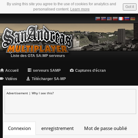
By using this site you agree to the use of cookies for analytics and
Got it
personalised content.
Learn more
Liste des GTA SA:MP serveurs
Accueil
serveurs SAMP
Captures d'écran
Vidéos
Télécharger SA-MP
Advertisement |
Why I see this?
Connexion
enregistrement
Mot de passe oublié